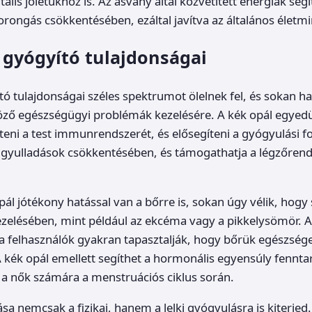
ális jólétükhöz is. Az ásvány által közvetített energiák seg
zorongás csökkentésében, ezáltal javítva az általános életm
 gyógyító tulajdonságai
tó tulajdonságai széles spektrumot ölelnek fel, és sokan ha
ző egészségügyi problémák kezelésére. A kék opál egyedül
teni a test immunrendszerét, és elősegíteni a gyógyulási 
a gyulladások csökkentésében, és támogathatja a légzőre
pál jótékony hatással van a bőrre is, sokan úgy vélik, hogy 
zelésében, mint például az ekcéma vagy a pikkelysömör. 
a felhasználók gyakran tapasztalják, hogy bőrük egészség
 kék opál emellett segíthet a hormonális egyensúly fennta
a nők számára a menstruációs ciklus során.
ása nemcsak a fizikai, hanem a lelki gyógyulásra is kiterje