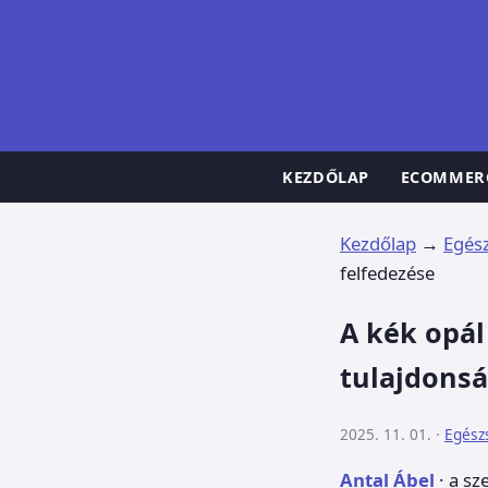
KEZDŐLAP
ECOMMER
Kezdőlap
→
Egés
felfedezése
A kék opál
tulajdonsá
2025. 11. 01. ·
Egész
Antal Ábel
· a sz