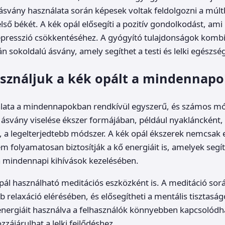
 ásvány használata során képesek voltak feldolgozni a múlt
lső békét. A kék opál elősegíti a pozitív gondolkodást, ami
epresszió csökkentéséhez. A gyógyító tulajdonságok kombi
n sokoldalú ásvány, amely segíthet a testi és lelki egészsé
sználjuk a kék opált a mindennap
álata a mindennapokban rendkívül egyszerű, és számos mó
z ásvány viselése ékszer formájában, például nyakláncként,
 a legelterjedtebb módszer. A kék opál ékszerek nemcsak e
m folyamatosan biztosítják a kő energiáit is, amelyek segí
a mindennapi kihívások kezelésében.
opál használható meditációs eszközként is. A meditáció sorá
b relaxáció elérésében, és elősegítheti a mentális tisztaság
energiáit használva a felhasználók könnyebben kapcsolódha
zzájárulhat a lelki fejlődéshez.