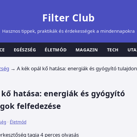
Filter Club
Hasznos tippek, praktikák és érdekességek a mindennapokra
CE
EGÉSZSÉG
ÉLETMÓD
MAGAZIN
TECH
UTA
zség
→
A kék opál kő hatása: energiák és gyógyító tulajdo
 kő hatása: energiák és gyógyító
gok felfedezése
ség
·
Életmód
erkesztőség tagja
4 perces olvasás