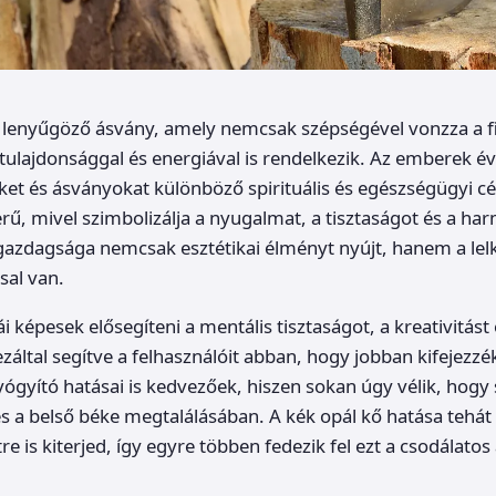
y lenyűgöző ásvány, amely nemcsak szépségével vonzza a 
ulajdonsággal és energiával is rendelkezik. Az emberek é
ket és ásványokat különböző spirituális és egészségügyi cé
ű, mivel szimbolizálja a nyugalmat, a tisztaságot és a ha
azdagsága nemcsak esztétikai élményt nyújt, hanem a lelk
ssal van.
i képesek elősegíteni a mentális tisztaságot, a kreativitást 
által segítve a felhasználóit abban, hogy jobban kifejezz
yógyító hatásai is kedvezőek, hiszen sokan úgy vélik, hogy 
 a belső béke megtalálásában. A kék opál kő hatása tehát 
tre is kiterjed, így egyre többen fedezik fel ezt a csodálatos