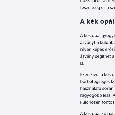
hozzájárult a ment
feszültség és a s
A kék opál
A kék opál gyógyí
ásványt a különbö
révén képes erősí
ásvány segíthet 
is.
Ezen kívül a kék o
bőrbetegségek ke
használata során 
ragyogóbb lesz. A
különösen fontos 
A kék opál kő hat