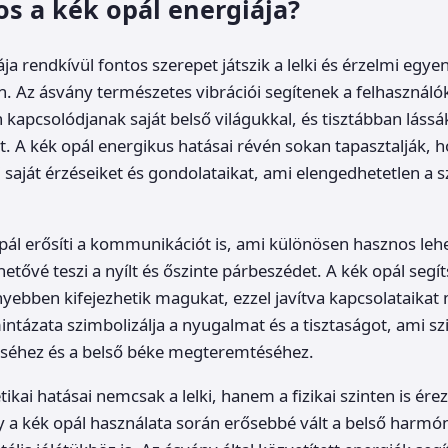
os a kék opál energiája?
ja rendkívül fontos szerepet játszik a lelki és érzelmi egye
 Az ásvány természetes vibrációi segítenek a felhasznál
apcsolódjanak saját belső világukkal, és tisztábban lássá
. A kék opál energikus hatásai révén sokan tapasztalják, 
saját érzéseiket és gondolataikat, ami elengedhetetlen a 
opál erősíti a kommunikációt is, ami különösen hasznos le
hetővé teszi a nyílt és őszinte párbeszédet. A kék opál segí
yebben kifejezhetik magukat, ezzel javítva kapcsolataikat
intázata szimbolizálja a nyugalmat és a tisztaságot, ami sz
éséhez és a belső béke megteremtéséhez.
ikai hatásai nemcsak a lelki, hanem a fizikai szinten is ér
y a kék opál használata során erősebbé vált a belső harmó