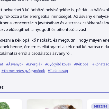
tt helyezhető különböző helyiségekbe is, például a hálósz
 fokozza a tér energetikai minőségét. Az ásvány elhelyez
het a koncentráció javításában és a stressz csökkentéséb
zve elősegítheti a nyugodt és pihentető alvást.
edezni a kék opál kő hatását, és megtudni, hogy milyen en
lenek benne, érdemes ellátogatni a kék opál kő hatása olda
találhatsz erről a csodálatos ásványról.
at
#Ásványok
#Energiák
#Gyógyító kövek
#Kék opál
#Kőhatás
#Természetes gyógymódok
#Tudatosság
et
EGÉSZSÉG