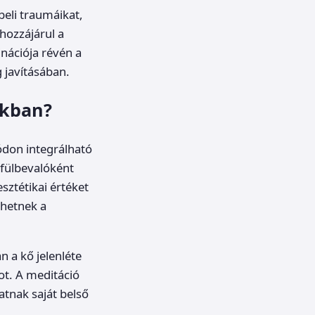
beli traumáikat,
 hozzájárul a
nációja révén a
g javításában.
okban?
don integrálható
 fülbevalóként
sztétikai értéket
thetnek a
n a kő jelenléte
ot. A meditáció
tnak saját belső