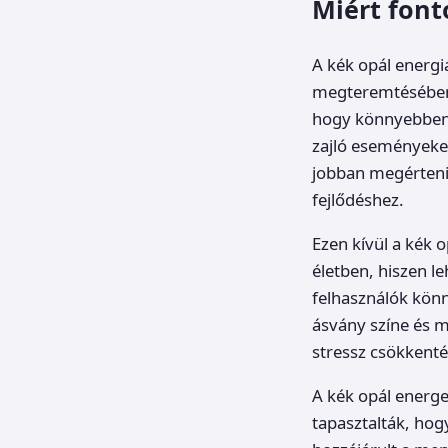
Miért font
A kék opál energiá
megteremtésében.
hogy könnyebben k
zajló eseményeket
jobban megérteni 
fejlődéshez.
Ezen kívül a kék 
életben, hiszen le
felhasználók könn
ásvány színe és m
stressz csökkent
A kék opál energet
tapasztalták, hog