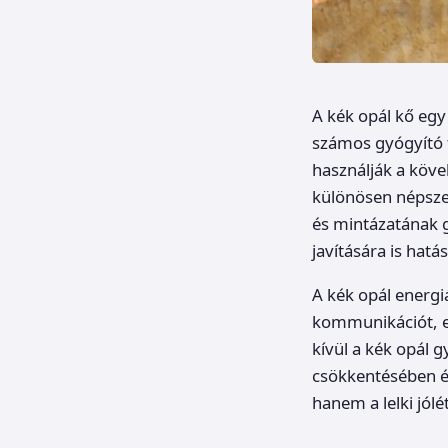
A kék opál kő eg
számos gyógyító t
használják a köve
különösen népszer
és mintázatának g
javítására is hatá
A kék opál energiá
kommunikációt, ez
kívül a kék opál g
csökkentésében és
hanem a lelki jólé