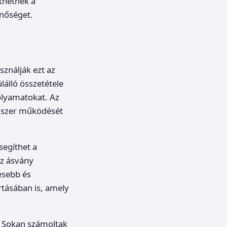
íthetnek a
inőséget.
sználják ezt az
álló összetétele
folyamatokat. Az
ndszer működését
segíthet a
Az ásvány
esebb és
rtásában is, amely
d. Sokan számoltak