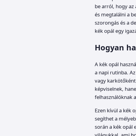
be arról, hogy az
és megtalálni a be
szorongás és a d
kék opál egy igazá
Hogyan ha
A kék opál haszn
a napi rutinba. A
vagy karkötőként,
képviselnek, hane
felhasználóknak 
Ezen kívül a kék 
segíthet a mélyeb
során a kék opál 
világukkal, ami ho