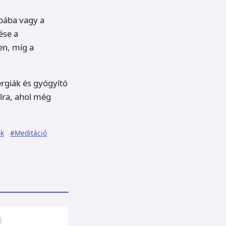
obába vagy a
ése a
en, míg a
ergiák és gyógyító
lra, ahol még
ok
#Meditáció