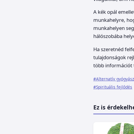
A kék opál emelle
munkahelyre, hogy
munkahelyen segít
hálószobába helye
Ha szeretnéd felf
tulajdonságok rej
több információt 
#Alternatív gyógyász
#Spirituális fejlődés
Ez is érdekelh