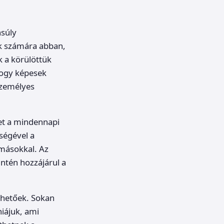
nsúly
ók számára abban,
k a körülöttük
hogy képesek
személyes
het a mindennapi
tségével a
 másokkal. Az
intén hozzájárul a
ezhetőek. Sokan
niájuk, ami