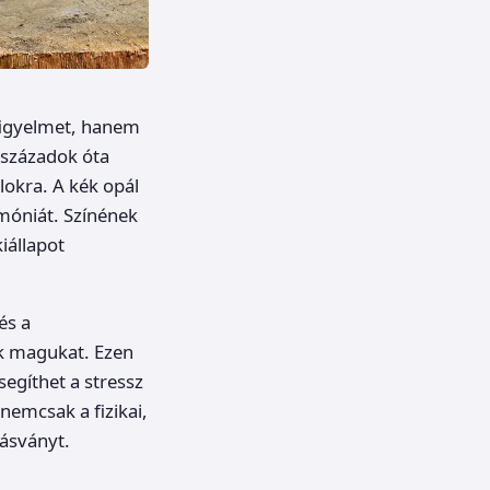
figyelmet, hanem
vszázadok óta
lokra. A kék opál
rmóniát. Színének
iállapot
és a
ék magukat. Ezen
segíthet a stressz
nemcsak a fizikai,
 ásványt.