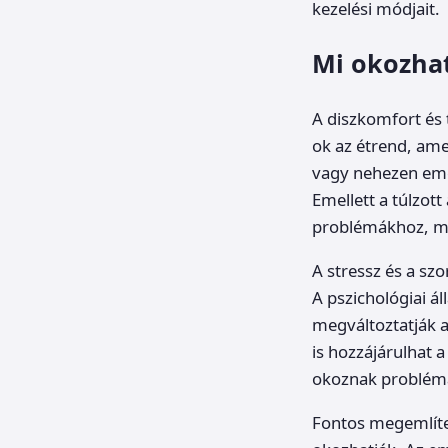
kezelési módjait.
Mi okozhat
A diszkomfort és
ok az étrend, ame
vagy nehezen emé
Emellett a túlzot
problémákhoz, m
A stressz és a szo
A pszichológiai á
megváltoztatják a
is hozzájárulhat 
okoznak problém
Fontos megemlíte