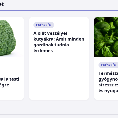
et
EGÉSZSÉG
A xilit veszélyei
kutyákra: Amit minden
gazdinak tudnia
érdemes
EGÉSZSÉG
s
Termész
ai a testi
gyógynö
ségre
stressz 
és nyug