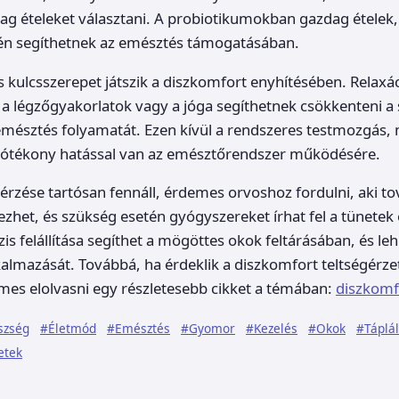
g ételeket választani. A probiotikumokban gazdag ételek,
ntén segíthetnek az emésztés támogatásában.
is kulcsszerepet játszik a diszkomfort enyhítésében. Relaxá
 a légzőgyakorlatok vagy a jóga segíthetnek csökkenteni a s
z emésztés folyamatát. Ezen kívül a rendszeres testmozgás, 
 jótékony hatással van az emésztőrendszer működésére.
érzése tartósan fennáll, érdemes orvoshoz fordulni, aki to
ezhet, és szükség esetén gyógyszereket írhat fel a tünetek
s felállítása segíthet a mögöttes okok feltárásában, és leh
kalmazását. Továbbá, ha érdeklik a diszkomfort teltségérzet
mes elolvasni egy részletesebb cikket a témában:
diszkomfo
szség
#Életmód
#Emésztés
#Gyomor
#Kezelés
#Okok
#Táplá
etek