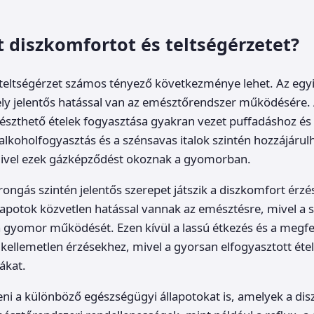
 diszkomfortot és teltségérzetet?
 teltségérzet számos tényező következménye lehet. Az egy
ly jelentős hatással van az emésztőrendszer működésére. A
szthető ételek fogyasztása gyakran vezet puffadáshoz és 
t alkoholfogyasztás és a szénsavas italok szintén hozzájárul
ivel ezek gázképződést okoznak a gyomorban.
rongás szintén jelentős szerepet játszik a diszkomfort érzé
llapotok közvetlen hatással vannak az emésztésre, mivel a
 gyomor működését. Ezen kívül a lassú étkezés és a megfe
a kellemetlen érzésekhez, mivel a gyorsan elfogyasztott é
ákat.
ni a különböző egészségügyi állapotokat is, amelyek a di