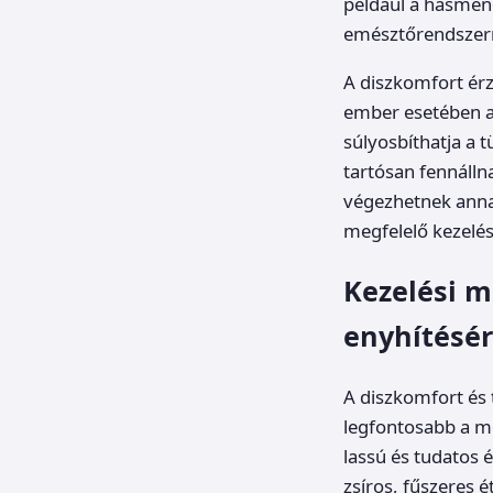
például a hasmené
emésztőrendszerr
A diszkomfort érz
ember esetében a
súlyosbíthatja a 
tartósan fennálln
végezhetnek anna
megfelelő kezelé
Kezelési m
enyhítésé
A diszkomfort és 
legfontosabb a me
lassú és tudatos 
zsíros, fűszeres 