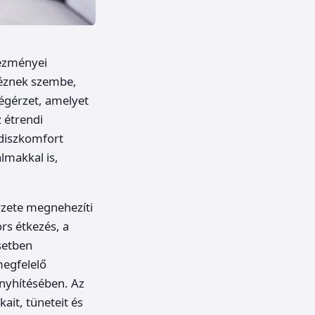
kezményei
néznek szembe,
égérzet, amelyet
 étrendi
 diszkomfort
lmakkal is,
rzete megnehezíti
rs étkezés, a
esetben
megfelelő
enyhítésében. Az
ait, tüneteit és