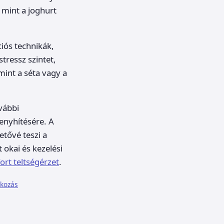
 mint a joghurt
ciós technikák,
tressz szintet,
mint a séta vagy a
vábbi
 enyhítésére. A
etővé teszi a
 okai és kezelési
rt teltségérzet
.
lkozás