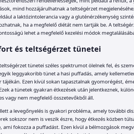
észtőrendszeri rendellenességek, mint például a reflux, 
ások, mind hozzájárulhatnak a teltségérzet megjelenéséhe
éldául a laktózintolerancia vagy a gluténérzékenység szinté
zhatnak, ha a megfelelő diétát nem tartják be. A teltségér
ontosságú lehet a megfelelő kezelési módok megtalálásáb
ort és teltségérzet tünetei
teltségérzet tünetei széles spektrumot ölelnek fel, és sze
egyik leggyakoribb tünet a hasi puffadás, amely kellemetlen
 tájékán. Ezen kívül sokan tapasztalnak gyomorégést, éme
. Ezek a tünetek gyakran étkezések után jelentkeznek, külön
es vagy nem megfelelő összetevőkből áll.
llett a levegőnyelés is gyakori probléma, amely további d
rek sokszor nem is veszik észre, hogy étkezés közben túl
e, ami fokozza a puffadást. Ezen kívül a bélmozgások megv