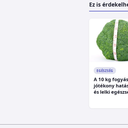
Ez is érdekelh
EGÉSZSÉG
A 10 kg fogyá
jótékony hatás
és lelki egész