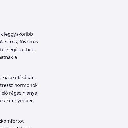
ik leggyakoribb
 zsíros, fűszeres
teltségérzethez.
hatnak a
s kialakulásában.
 stressz hormonok
lelő rágás hiánya
telek könnyebben
szkomfortot