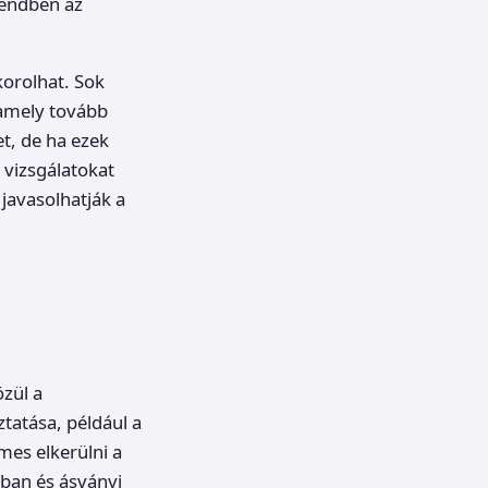
rendben az
korolhat. Sok
 amely tovább
et, de ha ezek
 vizsgálatokat
javasolhatják a
zül a
tatása, például a
mes elkerülni a
kban és ásványi