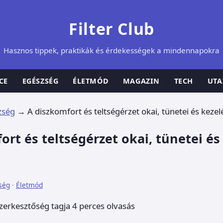
Filter Club
Hasznos tippek, praktikák és érdekességek a mindennapokra
CE
EGÉSZSÉG
ÉLETMÓD
MAGAZIN
TECH
UTA
zség
→
A diszkomfort és teltségérzet okai, tünetei és kezel
ort és teltségérzet okai, tünetei és
ség
·
Életmód
szerkesztőség tagja
4 perces olvasás