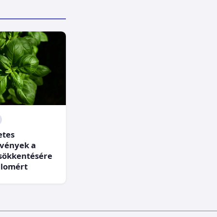
etes
vények a
csökkentésére
alomért