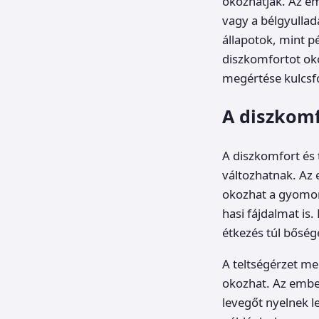
okozhatják. Az em
vagy a bélgyullad
állapotok, mint p
diszkomfortot oko
megértése kulcsf
A diszkomf
A diszkomfort és 
változhatnak. Az 
okozhat a gyomor
hasi fájdalmat is
étkezés túl bőség
A teltségérzet me
okozhat. Az embe
levegőt nyelnek l