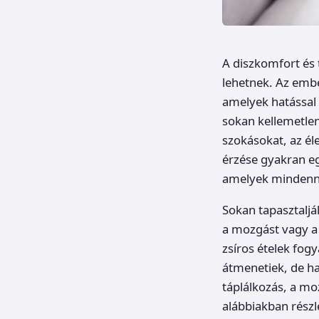
A diszkomfort és 
lehetnek. Az embe
amelyek hatással 
sokan kellemetlen
szokásokat, az él
érzése gyakran eg
amelyek mindenna
Sokan tapasztaljá
a mozgást vagy a 
zsíros ételek fogy
átmenetiek, de h
táplálkozás, a mo
alábbiakban részl