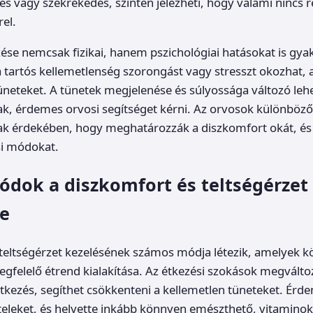
s vagy székrekedés, szintén jelezheti, hogy valami nincs 
el.
ése nemcsak fizikai, hanem pszichológiai hatásokat is gya
 tartós kellemetlenség szorongást vagy stresszt okozhat,
tüneteket. A tünetek megjelenése és súlyossága változó leh
ak, érdemes orvosi segítséget kérni. Az orvosok különböző
k érdekében, hogy meghatározzák a diszkomfort okát, és 
si módokat.
ódok a diszkomfort és teltségérzet
re
teltségérzet kezelésének számos módja létezik, amelyek kö
gfelelő étrend kialakítása. Az étkezési szokások megváltoz
étkezés, segíthet csökkenteni a kellemetlen tüneteket. Érde
ételeket, és helyette inkább könnyen emészthető, vitamino