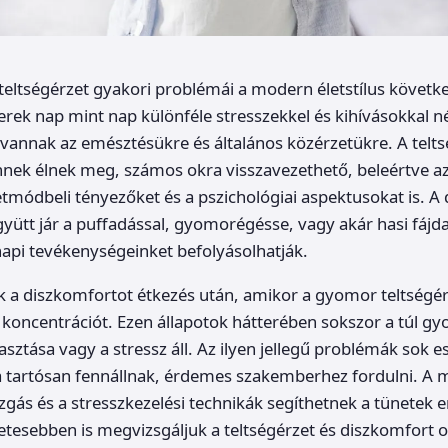
teltségérzet gyakori problémái a modern életstílus követ
rek nap mint nap különféle stresszekkel és kihívásokkal 
vannak az emésztésükre és általános közérzetükre. A telts
nek élnek meg, számos okra visszavezethető, beleértve az
etmódbeli tényezőket és a pszichológiai aspektusokat is. A
yütt jár a puffadással, gyomorégésse, vagy akár hasi fájda
pi tevékenységeinket befolyásolhatják.
k a diszkomfortot étkezés után, amikor a gyomor teltségé
koncentrációt. Ezen állapotok hátterében sokszor a túl gyo
asztása vagy a stressz áll. Az ilyen jellegű problémák sok 
a tartósan fennállnak, érdemes szakemberhez fordulni. A 
zgás és a stresszkezelési technikák segíthetnek a tünetek 
etesebben is megvizsgáljuk a teltségérzet és diszkomfort ok