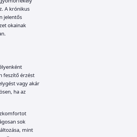
a gyomorfekély
z. A krónikus
n jelentős
zet okainak
an.
mélyenként
 feszítő érzést
lygést vagy akár
ösen, ha az
iszkomfortot
ságosan sok
áltozása, mint