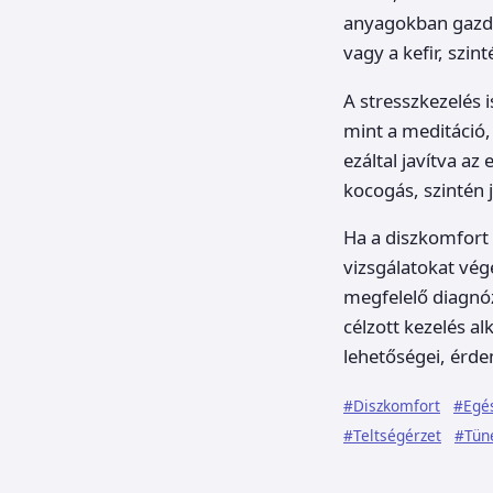
anyagokban gazda
vagy a kefir, szi
A stresszkezelés 
mint a meditáció,
ezáltal javítva a
kocogás, szintén
Ha a diszkomfort 
vizsgálatokat vég
megfelelő diagnózi
célzott kezelés al
lehetőségei, érde
#Diszkomfort
#Egé
#Teltségérzet
#Tün