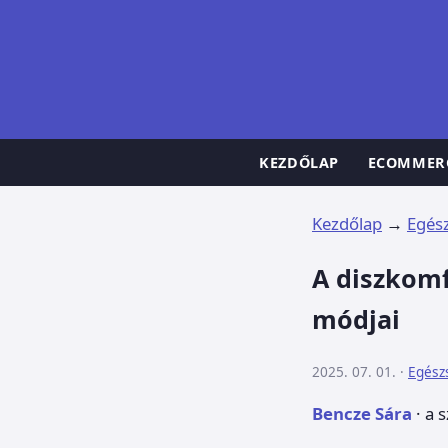
KEZDŐLAP
ECOMMER
Kezdőlap
→
Egés
A diszkomf
módjai
2025. 07. 01. ·
Egész
Bencze Sára
· a 