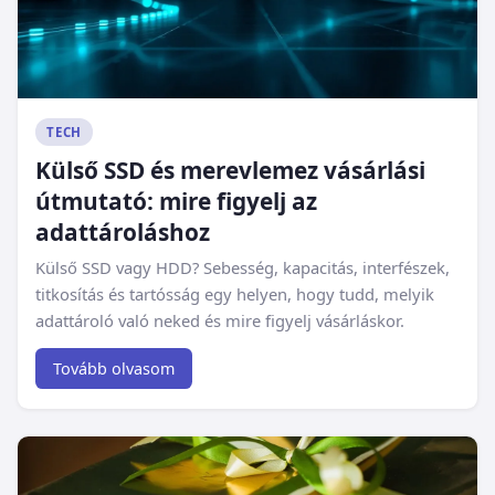
TECH
Külső SSD és merevlemez vásárlási
útmutató: mire figyelj az
adattároláshoz
Külső SSD vagy HDD? Sebesség, kapacitás, interfészek,
titkosítás és tartósság egy helyen, hogy tudd, melyik
adattároló való neked és mire figyelj vásárláskor.
Tovább olvasom