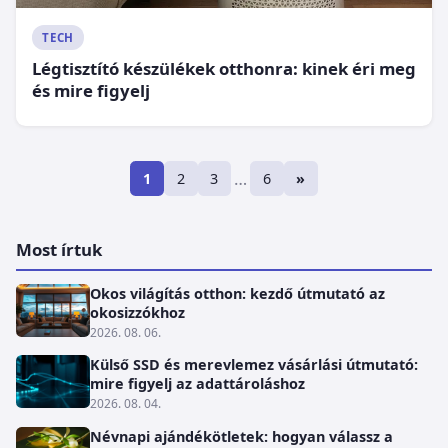
TECH
Légtisztító készülékek otthonra: kinek éri meg
és mire figyelj
…
1
2
3
6
»
Most írtuk
Okos világítás otthon: kezdő útmutató az
okosizzókhoz
2026. 08. 06.
Külső SSD és merevlemez vásárlási útmutató:
mire figyelj az adattároláshoz
2026. 08. 04.
Névnapi ajándékötletek: hogyan válassz a