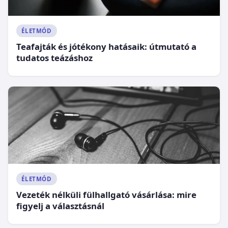
ÉLETMÓD
Teafajták és jótékony hatásaik: útmutató a
tudatos teázáshoz
ÉLETMÓD
Vezeték nélküli fülhallgató vásárlása: mire
figyelj a választásnál