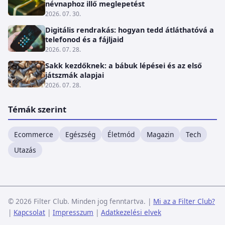
névnaphoz illő meglepetést
2026. 07. 30.
Digitális rendrakás: hogyan tedd átláthatóvá a
telefonod és a fájljaid
2026. 07. 28.
Sakk kezdőknek: a bábuk lépései és az első
játszmák alapjai
2026. 07. 28.
Témák szerint
Ecommerce
Egészség
Életmód
Magazin
Tech
Utazás
© 2026 Filter Club. Minden jog fenntartva.
|
Mi az a Filter Club?
|
Kapcsolat
|
Impresszum
|
Adatkezelési elvek