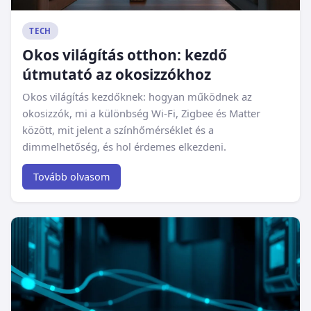
TECH
Okos világítás otthon: kezdő
útmutató az okosizzókhoz
Okos világítás kezdőknek: hogyan működnek az
okosizzók, mi a különbség Wi-Fi, Zigbee és Matter
között, mit jelent a színhőmérséklet és a
dimmelhetőség, és hol érdemes elkezdeni.
Tovább olvasom