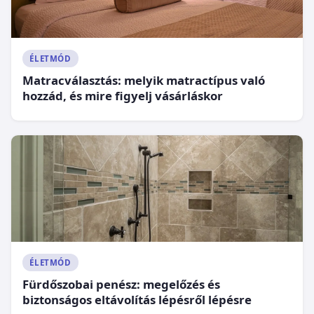
ÉLETMÓD
Matracválasztás: melyik matractípus való
hozzád, és mire figyelj vásárláskor
ÉLETMÓD
Fürdőszobai penész: megelőzés és
biztonságos eltávolítás lépésről lépésre