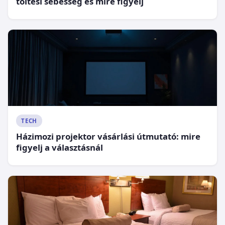
töltési sebesség és mire figyelj
TECH
Házimozi projektor vásárlási útmutató: mire
figyelj a választásnál